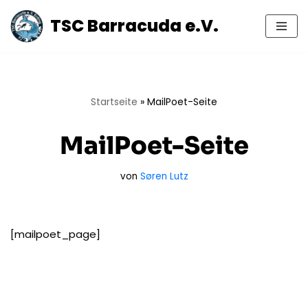
TSC Barracuda e.V.
Zum
Inhalt
springen
Startseite
»
MailPoet-Seite
MailPoet-Seite
von
Søren Lutz
[mailpoet_page]